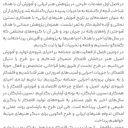
در فصل اول مقدمات طرحی در پژوهش هنر ایرانی و آموزش آن با هدف
شناخت آنچه از گذشته به ما میراث رسیده بنیان‌گذاشته شد و پاره‌ای از آن
به عنوان «مقدمه‌ای بر تاریخ آموزش هنرهای ایرانی» با همکاری نسترن
نجاتی و آزاده لطیف‌کار به ثمر نشست. همزمان پژوهش میدانی با هدفِ
آموختن از راه‌های رفته در جریان بود و طی آن با گروه‌های مختلفی که
در سال‌های اخیر با هدف احیا هنرها به پژوهش و آفرینش پرداخته‌اند به
گفتگو نشستیم و قصه و تجربیات آنها را ثبت کردیم.
در دومین فصل از فعالیت‌های جمنامه بر احیای شیوه‌ی تولید و آموزش
اصیل هنر درخشان قلمکار متمرکز شده‌ایم و دو طرح را دنبال
می‌کنیم. در طرح نخست از طریق زهرا قراخانی، متخصص و فعال حوزۀ
قلمکار، با جزییات اجرایی و آسیب‌های امروز این هنر آشنا شدیم و قلمکار
را به عنوان پروژه‌ی اجرایی جمنامه برگزیدیم. بنا داریم ایده‌ی احیای
شیوه‌ی تولید اصیل و اصلاح چرخه‌ی اقتصادی و آموزشی قلمکار را با
همکاری نسرین شایگان، به بوته‌ی آزمایش بگذاریم. نسرین شایگان در
سال‌های اخیر به طور مستمر به شیوه‌های تولید قلمکار با رنگرزی
طبیعی و اصیل پرداخته است. طی این طرح به بازشناسی روند عملی و
امکان تدوام هنرهای ایرانی و طرح الگویی برای دیگر هنرهای مرتبط
خواهیم پرداخت.
وجود بارقه‌هایی از حیات در پیکر قلمکار و مشغول به کار بودن شماری