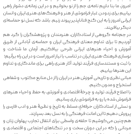
امروز، ما بنا داریم نامه‌ی جم را از نو بخوانیم و در این زمانه‌ی دشوار راهی
بیابیم برای زدودن غبار فراموشی از هنر و فرهنگ‌های هنری ایران و انسان
ایرانی امروز را به این گنج فناناپذیر پیوند زنیم. باشد که نسل نو حماسه‌ای
دیگر بیافریند.
در جم‌نامه گروهی از استادکاران، هنرمندان و پژوهشگران را گرد هم
آوردیم تا برای تداوم معنای فرهنگی ایران و حماسه‌ی آبادانی از طریق
آموزش و احیاء هنرهای ایرانی طرحی بیافکنیم. آرمان ما شناخت و
نوسازی فرهنگ ‌هنری ایران در تناسب با نیاز امروز است و در این راه برآنیم؛
با ثبت و مستندسازی فرآیند تولید آثار هنری راهی برای ماندگاری و تداوم
این هنرها بیابیم،
مبانی نظری و تاریخی آموزش هنر در ایران را از دل منابع مکتوب و شفاهی
استخراج و مدون کنیم،
با اصلاح فرآیند تولید و چرخۀ اقتصادی و آموزشی به حفظ و احیاء هنرهای
فراموش شده یا رو به فراموشی یاری رسانیم،
و نسلی از استادکاران حرفه‌ایِ مسلط به تاریخ و نظریۀ هنر و ادب فارسی را
پرورش دهیم تا این امانت فرهنگی را به نسل بعد بسپارند.
هم‌چنین می‌کوشیم تا حلقه‌ی واسطی برای انتقال تجارب پهلوان زنان و
مردانی را که در این دوران سخت و در تنگناهای اجتماعی و اقتصادی و