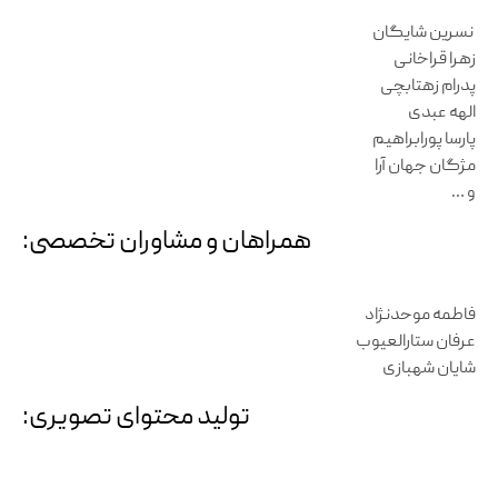
نسرین شایگان
زهرا قراخانی
پدرام زهتابچی
الهه عبدی
پارسا پورابراهیم
مژگان جهان آرا
و …
همراهان و مشاوران تخصصی:
فاطمه موحدنژاد
عرفان ستارالعیوب
شایان شهبازی
تولید محتوای تصویری: